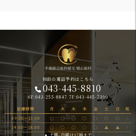
初診の電話予約はこちら
043-445-8810
6F:043-255-8847 7F:043-445-7300
診療時間
月
火
水
木
金
土
日
祝
09:00～13:00
〇
〇
〇
〇
〇
〇
〇
/
14:00～18:00
〇
〇
〇
〇
〇
▲
▲
/
▲:土曜、日曜は17時まで