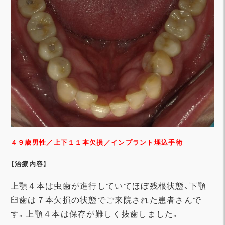
４９歳男性
／上下１１本欠損／インプラント埋込手術
【治療内容】
上顎４本は虫歯が進行していてほぼ残根状態、下顎
臼歯は７本欠損の状態でご来院された患者さんで
す。上顎４本は保存が難しく抜歯しました。