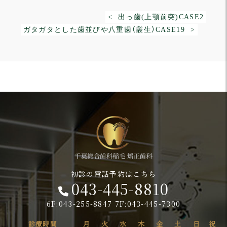
< 出っ歯(上顎前突)CASE2
ガタガタとした歯並びや八重歯（叢生）CASE19 >
初診の電話予約はこちら
043-445-8810
6F:043-255-8847 7F:043-445-7300
診療時間
月
火
水
木
金
土
日
祝