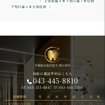
< 上顎前歯４本下顎臼歯７本症例
下顎臼歯２本欠損症例 >
初診の電話予約はこちら
043-445-8810
6F:043-255-8847 7F:043-445-7300
診療時間
月
火
水
木
金
土
日
祝
09:00～13:00
〇
〇
〇
〇
〇
〇
〇
/