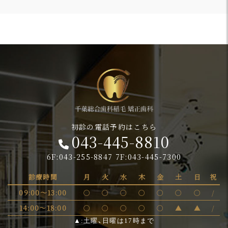
初診の電話予約はこちら
043-445-8810
6F:043-255-8847 7F:043-445-7300
診療時間
月
火
水
木
金
土
日
祝
09:00～13:00
〇
〇
〇
〇
〇
〇
〇
/
14:00～18:00
〇
〇
〇
〇
〇
▲
▲
/
▲:土曜、日曜は17時まで