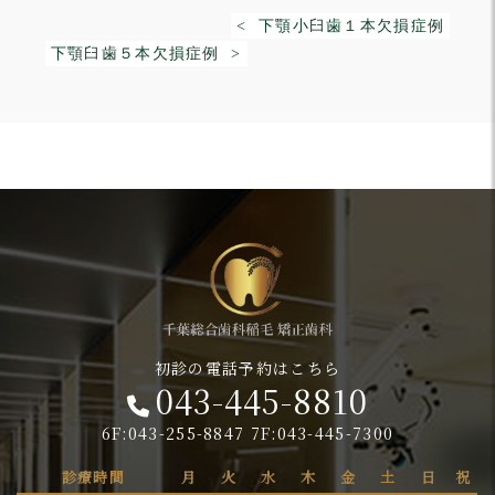
< 下顎小臼歯１本欠損症例
下顎臼歯５本欠損症例 >
初診の電話予約はこちら
043-445-8810
6F:043-255-8847 7F:043-445-7300
診療時間
月
火
水
木
金
土
日
祝