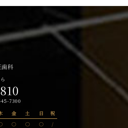
ちら
8810
445-7300
木
金
土
日
祝
〇
〇
〇
〇
/