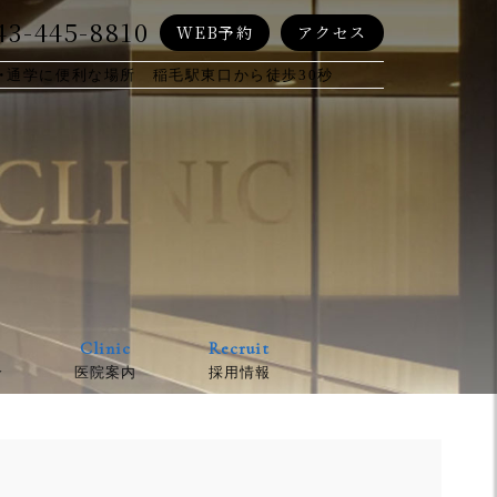
43-445-8810
WEB予約
アクセス
・通学に便利な場所 稲毛駅東口から徒歩30秒
Clinic
Recruit
介
医院案内
採用情報