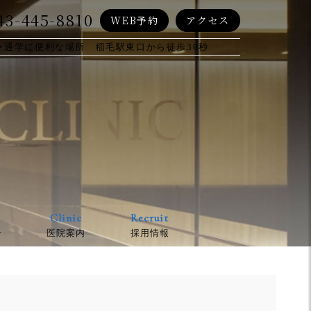
43-445-8810
WEB予約
アクセス
・通学に便利な場所 稲毛駅東口から徒歩30秒
Clinic
Recruit
介
医院案内
採用情報