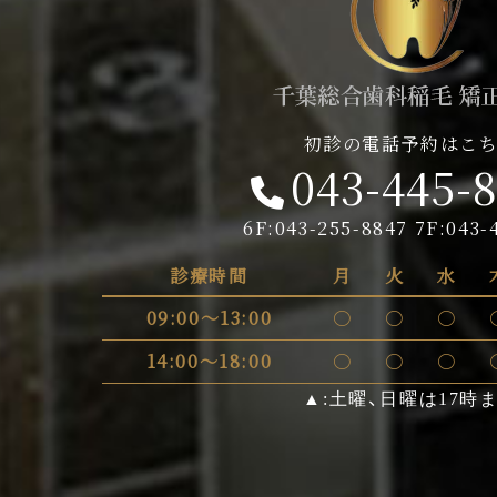
初診の電話予約はこ
043-445-
6F:043-255-8847 7F:043-
診療時間
月
火
水
09:00～13:00
〇
〇
〇
14:00～18:00
〇
〇
〇
▲:土曜、日曜は17時