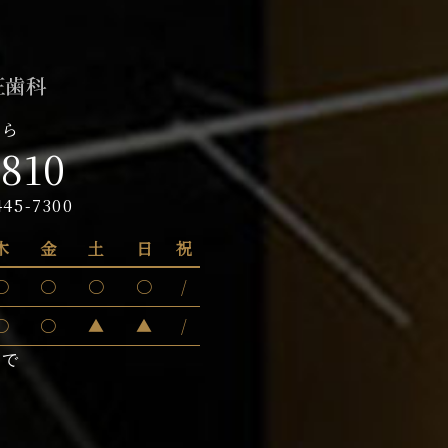
ちら
8810
445-7300
木
金
土
日
祝
〇
〇
〇
〇
/
〇
〇
▲
▲
/
まで