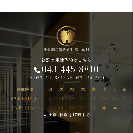
初診の電話予約はこちら
043-445-8810
6F:043-255-8847 7F:043-445-7300
診療時間
月
火
水
木
金
土
日
祝
09:00～13:00
〇
〇
〇
〇
〇
〇
〇
/
14:00～18:00
〇
〇
〇
〇
〇
▲
▲
/
▲:土曜、日曜は17時まで