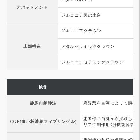
アバットメント
ジルコニア製の土台
ジルコニアクラウン
上部構造
メタルセラミッククラウン
ジルコニアセラミッククラウン
施術
静脈内鎮静法
麻酔薬を点滴によって腕の
患者様ご自身から採取した
CGF(血小板濃縮フィブリンゲル)
リスク副作用：肝機能障害な