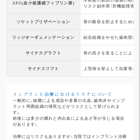
手術後の創部の侵襲の軽減
AFG(血小板濃縮フィブリン液)
リスク副作用：肝機能障害な
ソケットプリザベーション
骨の吸収を防止するために、
リッジオーギュメンテーション
結合組織をやせた歯肉部分
サイナスグラフト
骨の高さを造ることにより
サイナスリフト
上顎洞を挙上して自家骨、人
インプラント治療におけるリスクについて
一般的に、細菌による感染や多量の出血、歯肉弁やインプ
ラント周囲組織の壊死などがリスクとして挙げられま
す。
術後には多少の腫れと内出血によるあざ等が生じる場合
があります。
治療にはリスクもありますが、当院ではインプラント治療