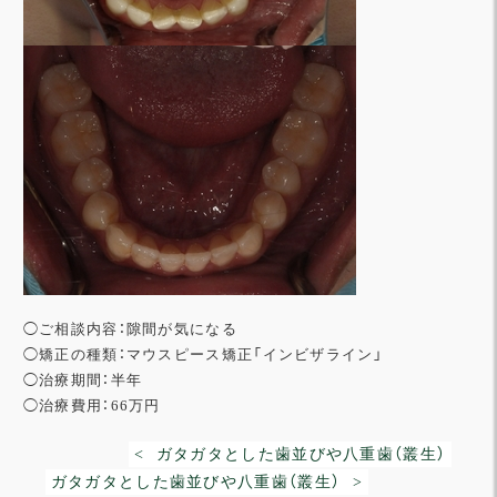
◯ご相談内容：隙間が気になる
◯矯正の種類：マウスピース矯正「インビザライン」
◯治療期間：半年
◯治療費用：66万円
< ガタガタとした歯並びや八重歯（叢生）
ガタガタとした歯並びや八重歯（叢生） >