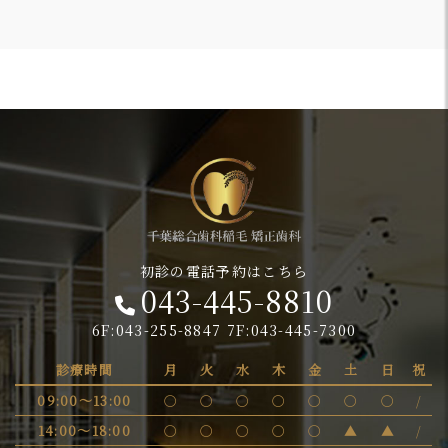
初診の電話予約はこちら
043-445-8810
6F:043-255-8847 7F:043-445-7300
診療時間
月
火
水
木
金
土
日
祝
09:00～13:00
〇
〇
〇
〇
〇
〇
〇
/
14:00～18:00
〇
〇
〇
〇
〇
▲
▲
/