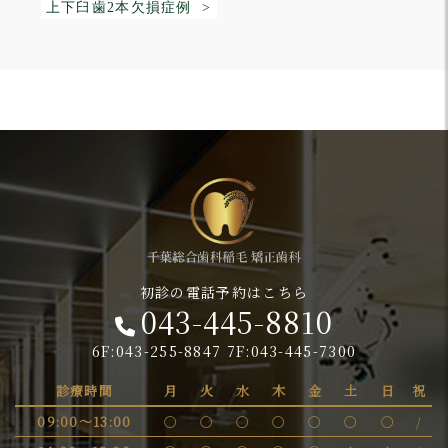
上下臼歯2本欠損症例 >
初診の電話予約はこちら
043-445-8810
6F:043-255-8847 7F:043-445-7300
診療時間
月
火
水
木
金
土
日
祝
09:00～13:00
〇
〇
〇
〇
〇
〇
〇
/