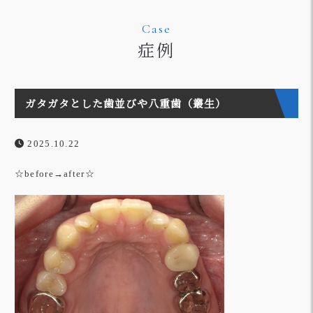
Case
症例
ガタガタとした歯並びや八重歯（叢生）
2025.10.22
☆before→after☆