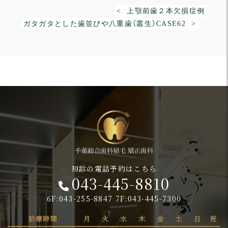
< 上顎前歯２本欠損症例
ガタガタとした歯並びや八重歯（叢生）CASE62 >
初診の電話予約はこちら
043-445-8810
6F:043-255-8847 7F:043-445-7300
診療時間
月
火
水
木
金
土
日
祝