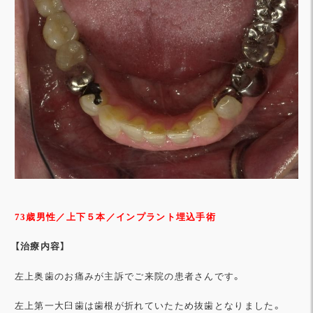
73歳男性
／上下５本／インプラント埋込手術
【治
療内容】
左上奥歯のお痛みが主訴でご来院の患者さんです。
左上第一大臼歯は歯根が折れていたため抜歯となりました。