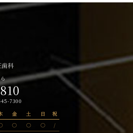
ちら
8810
445-7300
木
金
土
日
祝
〇
〇
〇
〇
/