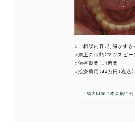
○ご相談内容：前歯がすき
○矯正の種類：マウスピー
○治療期間：14週間
○治療費用：44万円（税込）
下顎大臼歯２本欠損症例