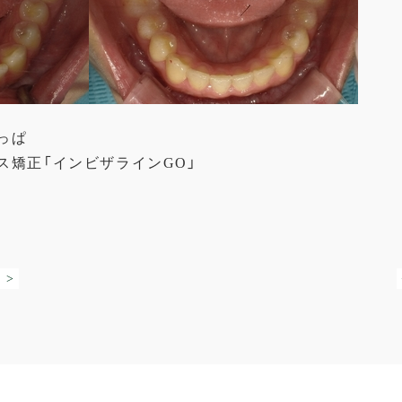
っぱ
ス矯正「インビザラインGO」
 >