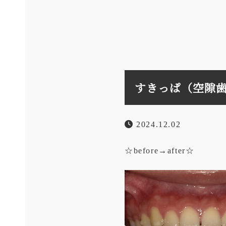
すきっぱ（空隙歯列
2024.12.02
☆before→after☆