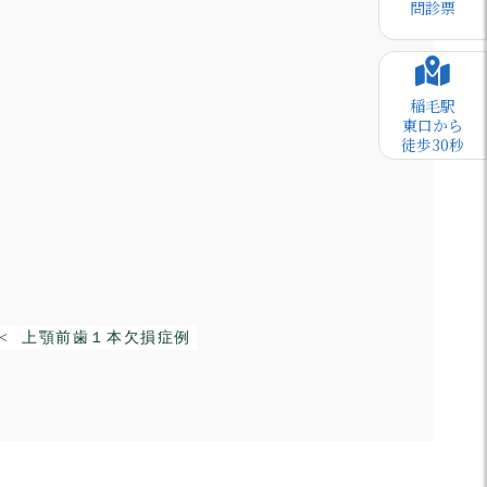
問診票
稲毛駅
東口から
徒歩30秒
< 上顎前歯１本欠損症例