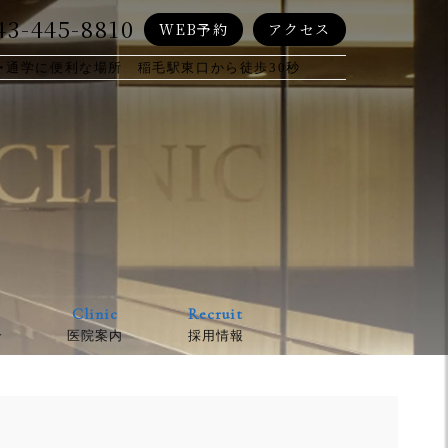
43-445-8810
WEB予約
アクセス
・通学に便利な場所 稲毛駅東口から徒歩30秒
Clinic
Recruit
介
医院案内
採用情報