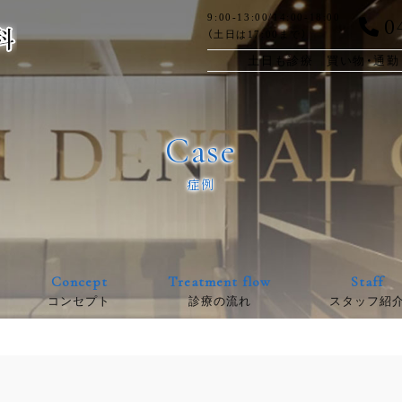
0
9:00-13:00/14:00-18:00
（土日は17:00まで）
土日も診療 買い物・通勤
Case
症例
Concept
Treatment flow
Staff
コンセプト
診療の流れ
スタッフ紹