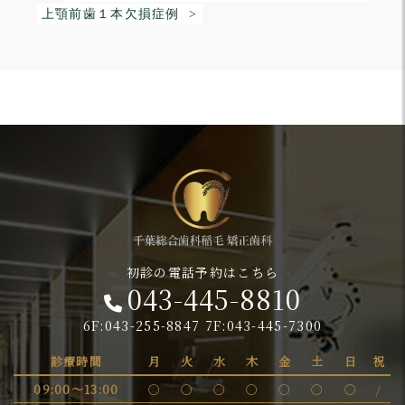
上顎前歯１本欠損症例 >
初診の電話予約はこちら
043-445-8810
6F:043-255-8847 7F:043-445-7300
診療時間
月
火
水
木
金
土
日
祝
09:00～13:00
〇
〇
〇
〇
〇
〇
〇
/