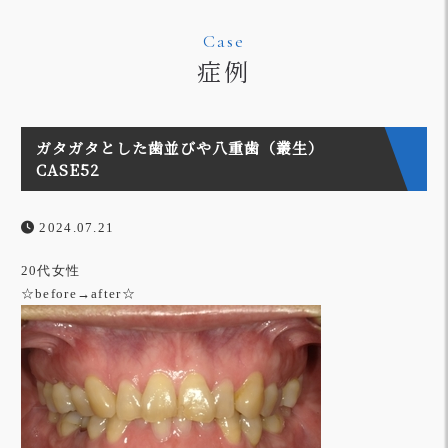
Case
症例
ガタガタとした歯並びや八重歯（叢生）
CASE52
2024.07.21
20代女性
☆before→after☆