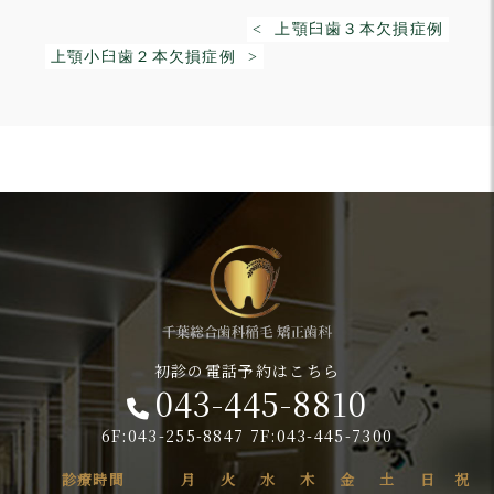
< 上顎臼歯３本欠損症例
上顎小臼歯２本欠損症例 >
初診の電話予約はこちら
043-445-8810
6F:043-255-8847 7F:043-445-7300
診療時間
月
火
水
木
金
土
日
祝