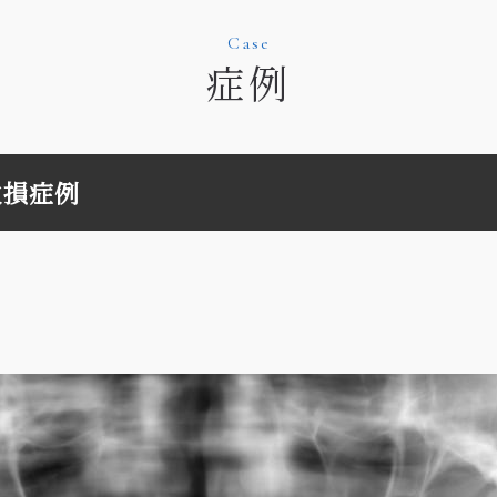
Case
症例
欠損症例