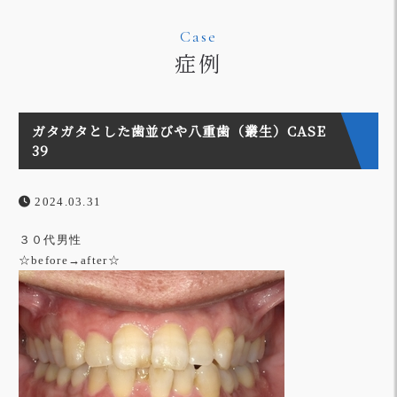
Case
症例
ガタガタとした歯並びや八重歯（叢生）CASE
39
2024.03.31
３０代男性
☆before→after☆