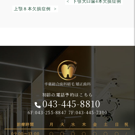
< 下顎大臼歯4本欠損症例
上顎８本欠損症例 >
初診の電話予約はこちら
043-445-8810
6F:043-255-8847 7F:043-445-7300
診療時間
月
火
水
木
金
土
日
祝
09:00～13:00
〇
〇
〇
〇
〇
〇
〇
/