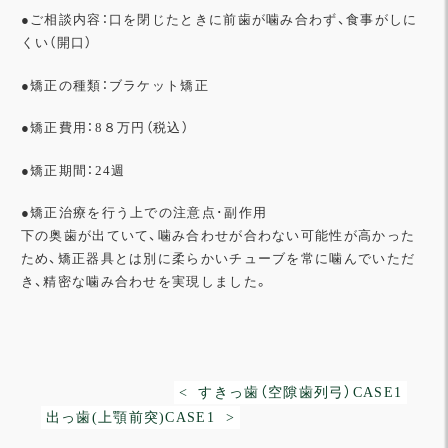
●
ご相談内容：口を閉じたときに前歯が噛み合わず、食事がしに
くい（開口）
●
矯正の種類：ブラケット矯正
●
矯正費用：8８万円（税込）
●
矯正期間：24週
●
矯正治療を行う上での注意点･副作用
下の奥歯が出ていて、噛み合わせが合わない可能性が高かった
ため、矯正器具とは別に柔らかいチューブを常に噛んでいただ
き、精密な噛み合わせを実現しました。
< すきっ歯（空隙歯列弓）CASE1
出っ歯(上顎前突)CASE1 >