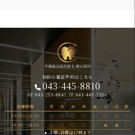
初診の電話予約はこちら
043-445-8810
6F:043-255-8847 7F:043-445-7300
診療時間
月
火
水
木
金
土
日
祝
09:00～13:00
〇
〇
〇
〇
〇
〇
〇
/
14:00～18:00
〇
〇
〇
〇
〇
▲
▲
/
▲:土曜、日曜は17時まで