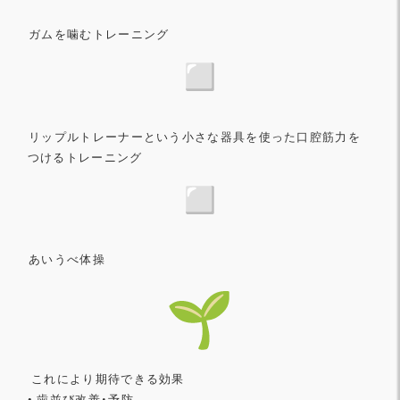
️ガムを噛むトレーニング
️
リップルトレーナーという小さな器具を使った口腔筋力を
つけるト
レーニング
️あいうべ体操
これにより期待できる効果
• 歯並び改善・予防