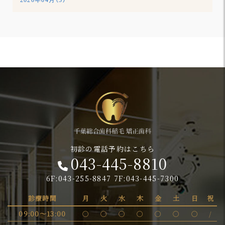
2020年04月（5）
初診の電話予約はこちら
043-445-8810
6F:043-255-8847 7F:043-445-7300
診療時間
月
火
水
木
金
土
日
祝
09:00～13:00
〇
〇
〇
〇
〇
〇
〇
/