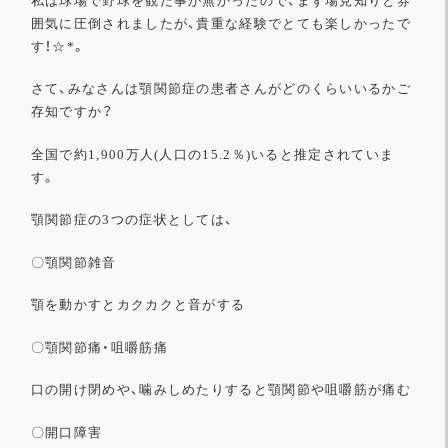
私は球場で野球を観た事が無かったので、
まず場見知りと雰
囲気に圧倒されましたが、
貴重な経験でとても楽しかったで
す！☆*。
さて、
みなさんは顎関節症の患者さんがどのくらいいるかご
存知ですか？
全国で約1,900万人(人口の15.2％)
いると推定されていま
す。
顎関節症の3つの症状としては、
〇顎関節雑音
顎を動かすとカクカクと音がする
〇顎関節痛・咀嚼筋痛
口の開け閉めや、噛みしめたりすると顎関節や咀嚼筋が痛む
〇開口障害