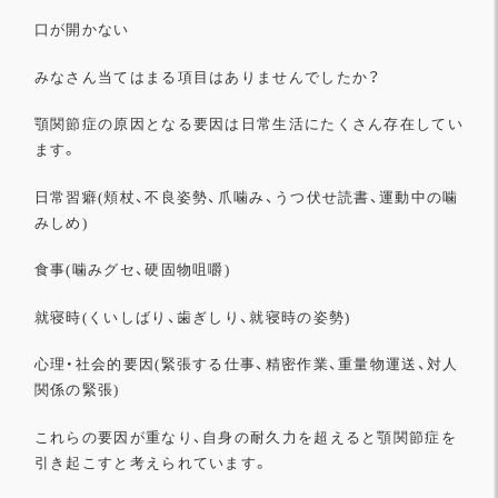
口が開かない
みなさん当てはまる項目はありませんでしたか？
顎関節症の原因となる要因は日常生活にたくさん存在してい
ます。
日常習癖(頬杖、不良姿勢、爪噛み、うつ伏せ読書、
運動中の噛
みしめ)
食事(噛みグセ、硬固物咀嚼)
就寝時(くいしばり、歯ぎしり、就寝時の姿勢)
心理・社会的要因(緊張する仕事、精密作業、重量物運送、
対人
関係の緊張)
これらの要因が重なり、
自身の耐久力を超えると顎関節症を
引き起こすと考えられています
。