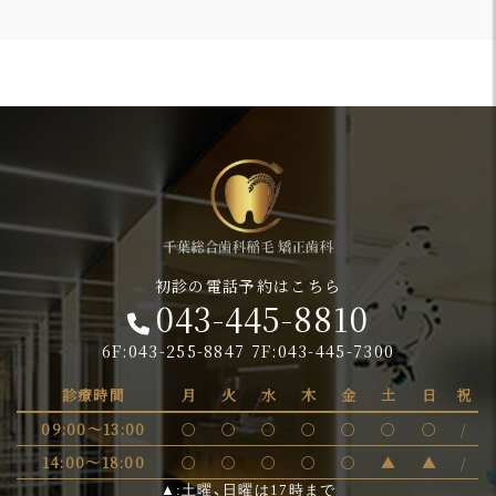
初診の電話予約はこちら
043-445-8810
6F:043-255-8847 7F:043-445-7300
診療時間
月
火
水
木
金
土
日
祝
09:00～13:00
〇
〇
〇
〇
〇
〇
〇
/
14:00～18:00
〇
〇
〇
〇
〇
▲
▲
/
▲:土曜、日曜は17時まで