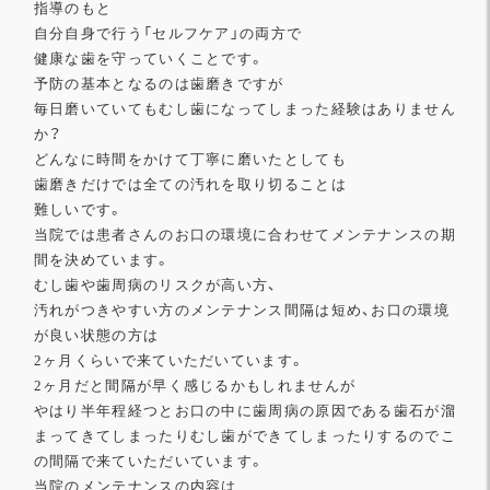
指導のもと
自分自身で行う「セルフケア」の両方で
健康な歯を守っていくことです。
予防の基本となるのは歯磨きですが
毎日磨いていてもむし歯になってしまった経験はありません
か？
どんなに時間をかけて丁寧に磨いたとしても
歯磨きだけでは全ての汚れを取り切ることは
難しいです。
当院では患者さんのお口の環境に合わせてメンテナンスの期
間を決
めています。
むし歯や歯周病のリスクが高い方、
汚れがつきやすい方のメンテナンス間隔は短め、
お口の環境
が良い状態の方は
2ヶ月くらいで来ていただいています。
2ヶ月だと間隔が早く感じるかもしれませんが
やはり半年程経つとお口の中に歯周病の原因である歯石が溜
まって
きてしまったりむし歯ができてしまったりするのでこ
の間隔で来て
いただいています。
当院のメンテナンスの内容は