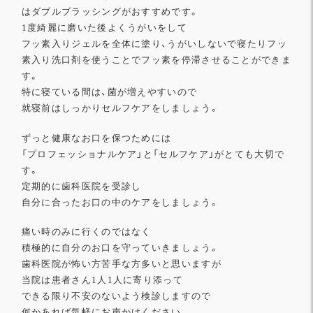
はダブルブラッシングがおすすめです。
1度綺麗に磨いた後よくうがいをして
フッ素入りジェルを全体に塗り、
うがいしないで寝たりフッ
素入り洗口剤を使うことでフッ素を停滞
させることができま
す。
特に寝ている間は、菌が増えやすいので
就寝前はしっかりセルフケアをしましょう。
ずっと健康なお口を保つためには
「プロフェッショナルケア」と「セルフケア」がとても大切で
す。
定期的に歯科医院を受診し
自分に合ったお口の中のケアをしましょう。
痛い時のみに行くのではなく
積極的に自分のお口を守っていきましょう。
歯科医院が怖い方苦手な方多いと思いますが
当院は患者さん1人1人に寄り添って
できる限り不安のないよう検診しますので
何かあれば気軽にお声かけください。