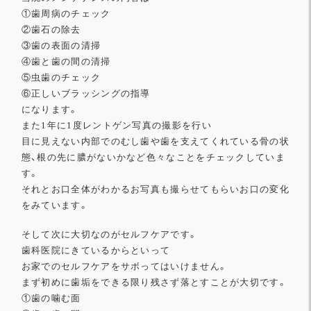
①歯周病のチェック
②歯石の除去
③歯の表面の清掃
④歯と歯の間の清掃
⑤虫歯のチェック
⑥正しいブラッシングの指導
になります。
また1年に1度レントゲン写真の撮影を行い
目に見えない内部でのむし歯や歯を支えてくれている骨の状
態、
根の先に膿がないかなど色々なことをチェックしていま
す。
それとお口全体がわかるお写真も撮らせてもらいお口の変化
をみて
います。
そして次に大切なのがセルフケアです。
歯科医院にきているからといって
お家でのセルフケアをサボってはいけません。
まず初めに歯垢をできる限り残さず落とすことが大切です。
①歯の噛む面