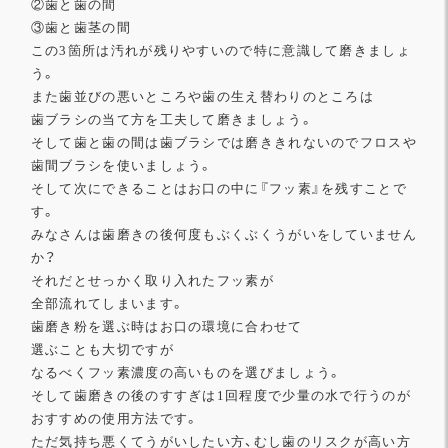
②歯と歯の間
③歯と歯茎の間
この3箇所は汚れが残りやすいので特に意識して磨きましょ
う。
また歯並びの悪いところや歯の生え替わりのところは
歯ブラシの当て方を工夫して磨きましょう。
そして歯と歯の間は歯ブラシでは磨ききれないのでフロスや
歯間ブ
ラシを使いましょう。
そして次にできることはお口の中に『フッ素』を残すことで
す。
みなさんは歯磨きの後何度もぶくぶくうがいをしていません
か？
それだとせっかく取り入れたフッ素が
全部流れてしまいます。
歯磨き粉を選ぶ時はお口の環境に合わせて
選ぶことも大切ですが
なるべくフッ素濃度の高いものを選びましょう。
そして歯磨きの後のすすぎは1回程度で少量の水で行うのが
おすす
めの使用方法です。
ただ気持ち悪くてうがいしたい方、
むし歯のリスクが高い方