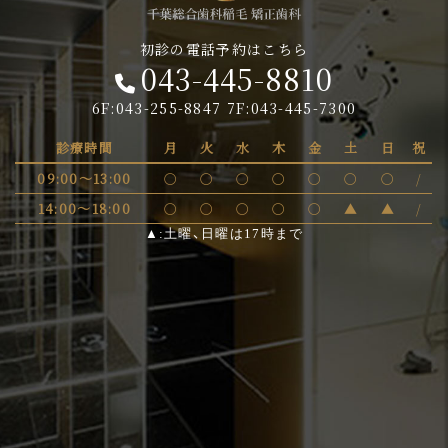
初診の電話予約はこちら
043-445-8810
6F:043-255-8847 7F:043-445-7300
診療時間
月
火
水
木
金
土
日
祝
09:00～13:00
〇
〇
〇
〇
〇
〇
〇
/
14:00～18:00
〇
〇
〇
〇
〇
▲
▲
/
▲:土曜、日曜は17時まで