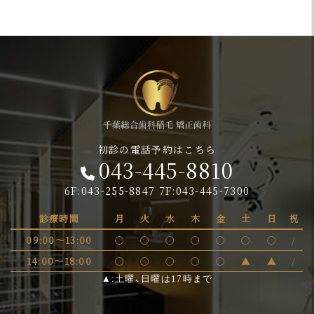
初診の電話予約はこちら
043-445-8810
6F:043-255-8847 7F:043-445-7300
診療時間
月
火
水
木
金
土
日
祝
09:00～13:00
〇
〇
〇
〇
〇
〇
〇
/
14:00～18:00
〇
〇
〇
〇
〇
▲
▲
/
▲:土曜、日曜は17時まで