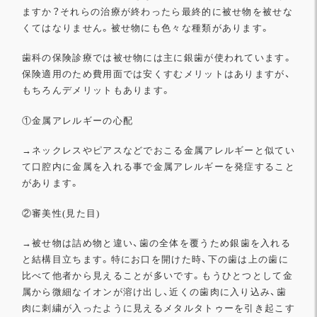
ますか
？
それらの治療が終わったら最終的に被せ物を被せな
くてはなりませ
ん。被せ物にも色々な種類があります。
歯科の保険診療では被せ物には主に銀歯が使われています。
保険適用のため費用面では安くすむメリットはありますが、
もちろんデメリットもあります。
①金属アレルギーの心配
→
ネックレスやピアスなどでおこる金属アレルギーと似てい
て口腔
内に金属を入れる事で金属アレルギーを発症すること
があります。
②審美性
(
見た目
)
→
被せ物は詰め物と違い、
歯の全体を覆うため銀歯を入れる
と結構目立ちます。
特にお口を開けた時、
下の歯は上の歯に
比べて他者から見えることが多いです。
もうひとつとして金
属から微細なイオンが溶け出し、
近くの歯肉に入り込み、
歯
肉に刺繍が入ったように見えるメタルタトゥーを引き起こす