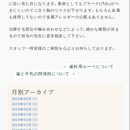
に近い見た目になります。素材としてもプラーク
(
汚れ
)
が
つ
きにくいのでニ次う蝕のリスクが下がります。
もちろん金属
も使用してないので金属アレルギーの心配もありませ
ん。
治療する部位や噛み合わせなどによって、
細かな種類が決ま
るので担当の先生に是非相談して下さい。
スタッフ一同皆様のご来院を心よりお待ちしております。
< 歯科用ルーペについて
歯と牛乳の関係性について >
月別アーカイブ
2026年08月（1）
2026年07月（5）
2026年06月（4）
2026年05月（3）
2026年04月（5）
2026年03月（3）