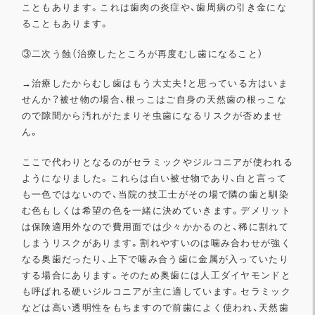
こと
もあります。これは歯肉の炎症や、
歯周病の引き金にな
ることもあります。
③二次う蝕（治療したところが再度むし歯になること）
→
治療したからむし歯はもう大丈夫！
と思っている方はいま
せんか？被せ物の場合、
根っこはご自身の天然歯の根っこな
ので隙間から汚れがたまりそ虫
歯になるリスクが否めませ
ん。
ここで代わりとなるのがセラミックやジルコニアが使われる
ように
なりました。これらは白い被せ物であり、
白と言って
も一色ではないので、
当院の技工士がその場で隣の歯と馴染
む色もしくは希望の色を一緒
に決めていきます。
デメリット
は保険適用外なので費用面では少々かかるのと、
稀に割れて
しまうリスクがあります。
割れやすいのは噛み合わせが強く
なる奥歯だったり、
上下で噛み合う歯に金属が入っていたり
する場合にあります。
そのため奥歯には人工ダイヤモンドと
も呼ばれる硬いジルコニアが
主に適しています。
セラミック
などは高い透明性をもちますので前歯によく使われ、
天然歯