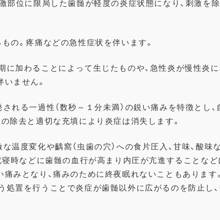
激部位に限局した歯髄が軽度の炎症状態になり、
刺激を
るもの。
疼痛などの急性症状を伴います。
期に加わることによっ
て生じたものや、
急性炎が慢性炎に
伴いません。
発される一過性（
数秒～１分未満）の鋭い痛みを特徴とし、
蝕の除去と適切な充填により炎症は消失します。
な温度変化や齲窩（
虫歯の穴）への食片圧入、甘味、酸味
就寝時などに歯髄の血行が高まり内圧が亢進することなど
い痛みとなり、
痛みのために終夜眠れないこともあります
う処置を行
うことで炎症が歯髄以外に広がるのを防止し、