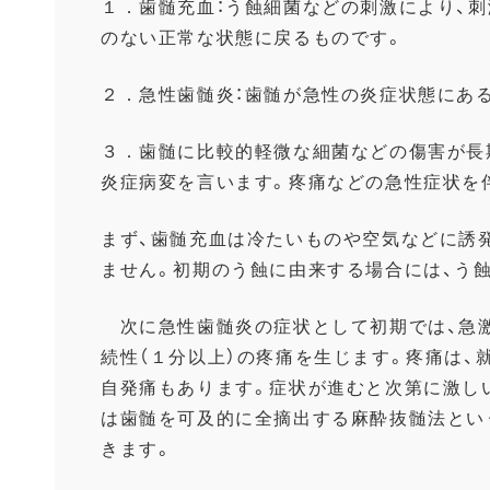
１．歯髄充血：う蝕細菌などの刺激により、
刺
のない正常な状態に戻るものです。
２．急性歯髄炎：歯髄が急性の炎症状態にあ
３．歯髄に比較的軽微な細菌などの傷害が長
炎症病変を言います。
疼痛などの急性症状を
まず、歯髄充血は冷たいものや空気などに誘
ません。
初期のう蝕に由来する場合には、
う
次に急性歯髄炎の症状として初期では、急激
続性（
１分以上）の疼痛を生じます。疼痛は、
自発痛もあります。症状が進むと次第に激し
は歯髄を可及的に全摘出する麻酔抜髄法とい
きます。