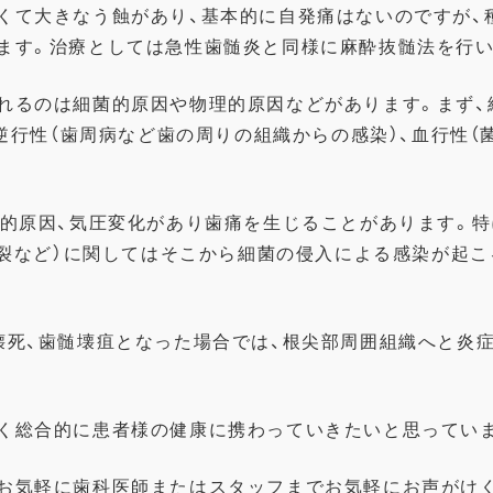
くて大きなう蝕があり、
基本的に自発痛はないのですが、
ます。
治療としては急性歯髄炎と同様に麻酔抜髄法を行い
れるのは細菌的原因や物
理的原因などがあります。まず、
逆行性（
歯周病など歯の周りの組織からの感染）、血行性（
的原因、
気圧変化があり歯痛を生じることがあります。特
裂など）
に関してはそこから細菌の侵入による感染が起こ
壊死、
歯髄壊疽となった場合では、根尖部周囲組織へと炎症
く総合的に患者様の健
康に携わっていきたいと思ってい
お気軽に歯科医師また
はスタッフまでお気軽にお声がけ