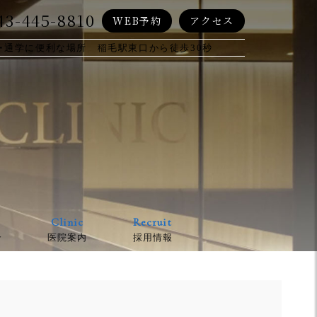
43-445-8810
WEB予約
アクセス
・通学に便利な場所 稲毛駅東口から徒歩30秒
Clinic
Recruit
介
医院案内
採用情報