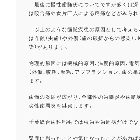
最後に慢性歯髄炎についてですが多くは深
は咬合痛や食片圧入による疼痛などがみられ
以上のような歯髄疾患の原因として考えら
はう蝕（虫歯）
や外傷（歯の破折からの感染）、
染）があります。
物理的原因には機械的原因、温度的原因、電気
（
外傷、咬耗、摩耗、アブフラクション、歯の亀
ます
。
歯髄の炎症が広がり、全部性の歯髄炎や歯髄
尖性歯周炎を継発します。
千葉総合歯科稲毛では虫歯や歯周病だけでな
疑問に思ったことや気になったことがあれば