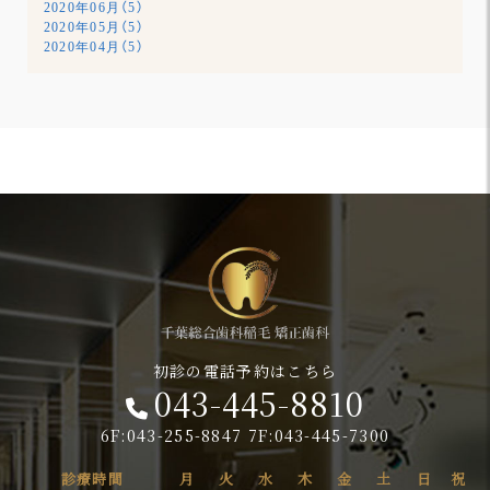
2020年06月（5）
2020年05月（5）
2020年04月（5）
初診の電話予約はこちら
043-445-8810
6F:043-255-8847 7F:043-445-7300
診療時間
月
火
水
木
金
土
日
祝