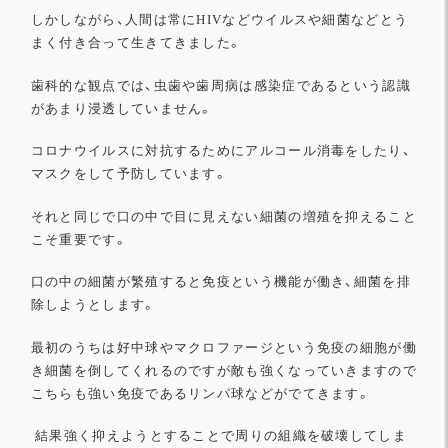
しかしながら、人間は常にHIVなどウイルスや細菌などとう
まく付き合って生きてきました。
歯科的な観点では、虫歯や歯周病は感染症であるという認識
があまり浸透していません。
コロナウイルスに対抗するためにアルコール消毒をしたり、
マスクをして予防しています。
それと同じで口の中で目に見えない細菌の増殖を抑えること
こそ重要です。
口の中の細菌が繁殖すると免疫という機能が働き、細菌を排
除しようとします。
最初のうちは好中球やマクロファージという免疫の細胞が働
き細菌を倒してくれるのですが敵も強くなっていきますので
こちらも強い免疫であるリンパ球などがでてきます。
結果強く抑えようとすることで周りの組織を破壊してしま