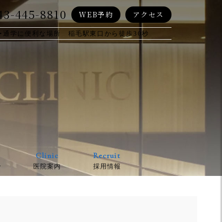
43-445-8810
WEB予約
アクセス
・通学に便利な場所 稲毛駅東口から徒歩30秒
Clinic
Recruit
介
医院案内
採用情報