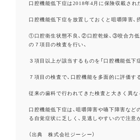
口腔機能低下症は2018年4月に保険収載さ
口腔機能低下症を放置しておくと咀嚼障害、
①口腔衛生状態不良、②口腔乾燥、③咬合力低
の７項目の検査を行い、
３項目以上が該当するものを「口腔機能低下
７項目の検査で、口腔機能を多面的に評価す
従来の歯科で行われてきた検査と大きく異な
口腔機能低下症は、咀嚼障害や嚥下障害など
る自覚症状に乏しく、見逃しやすいので注
（出典 株式会社ジーシー）