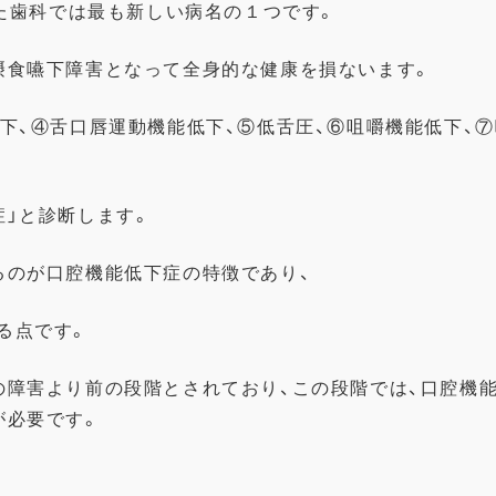
れた歯科では最も新しい病名の１つです。
摂食嚥下障害となって全身的な健康を損ないます。
下、④舌口唇運動機能低下、⑤低舌圧、⑥咀嚼機能低下、
症」と診断します。
るのが口腔機能低下症の特徴であり、
る点です。
の障害より前の段階とされており、この段階では、口腔機
意が必要です。