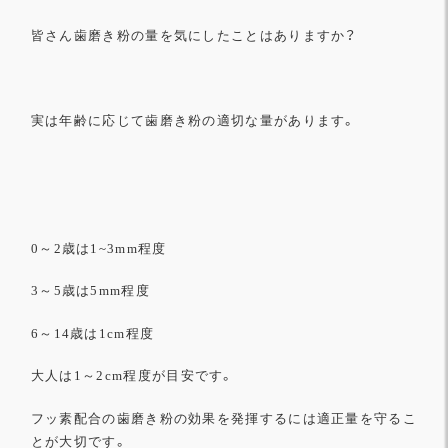
皆さん歯磨き粉の量を気にしたことはありますか？
実は年齢に応じて歯磨き粉の適切な量があります。
0
～
2
歳は
1~3mm
程度
3
～
5
歳は
5mm
程度
6
～
14
歳は
1cm
程度
大人は
1
～
2cm
程度が目安です。
フッ素配合の歯磨き粉の効果を発揮するには適正量を守るこ
とが大
切です。