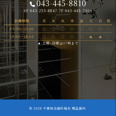
043-445-8810
6F:043-255-8847 7F:043-445-7300
診療時間
月
火
水
木
金
土
日
祝
09:00～13:00
〇
〇
〇
〇
〇
〇
〇
/
14:00～18:00
〇
〇
〇
〇
〇
▲
▲
/
▲:土曜、日曜は17時まで
©
2026 千葉総合歯科稲毛 矯正歯科.