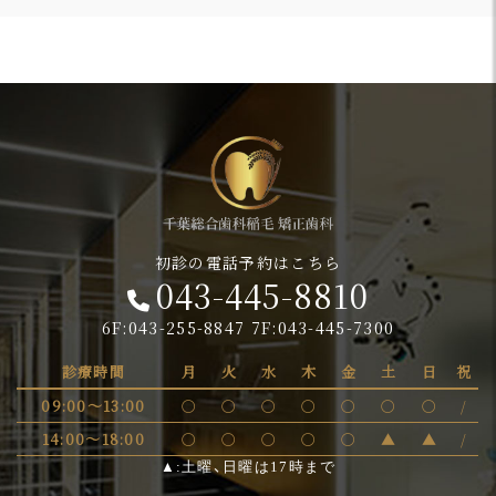
初診の電話予約はこちら
043-445-8810
6F:043-255-8847 7F:043-445-7300
診療時間
月
火
水
木
金
土
日
祝
09:00～13:00
〇
〇
〇
〇
〇
〇
〇
/
14:00～18:00
〇
〇
〇
〇
〇
▲
▲
/
▲:土曜、日曜は17時まで