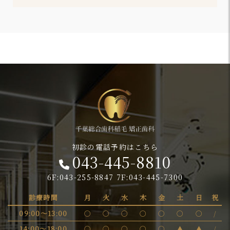
初診の電話予約はこちら
043-445-8810
6F:043-255-8847 7F:043-445-7300
診療時間
月
火
水
木
金
土
日
祝
09:00～13:00
〇
〇
〇
〇
〇
〇
〇
/
14:00～18:00
〇
〇
〇
〇
〇
▲
▲
/