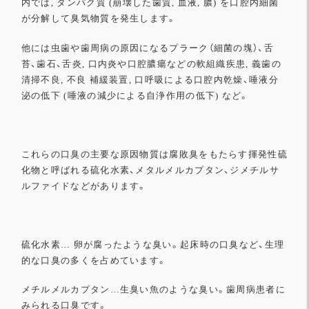
内では
, タンパク質 (崩壊した歯質, 血液, 膿) を口腔内細菌
が分解して臭気物質を発生します。
他には虫歯や歯周病の原因になるプラーク（細菌の塊）、舌
苔、
歯石、舌炎, 口内炎や口腔膿瘍などの軟組織疾患, 義歯の
清掃
不良, 不良 補緩装置, 口呼吸による口腔内乾燥、
唾液分
泌の低下 (唾液の減少による自浄作用の低下) など。
これらの口臭の主要な原因物質は腐敗臭をもたらす揮発性硫
化物と
呼ばれる硫化水素、メタルメルカプタン、
ジメチルサ
ルファイドなどがあります。
硫化水素… 卵が腐ったような臭い。起床時の口臭など、生理
的な口臭の多くを占めています。
メチルメルカプタン…生臭い魚のような臭い。歯周病患者に
みられる口臭です。