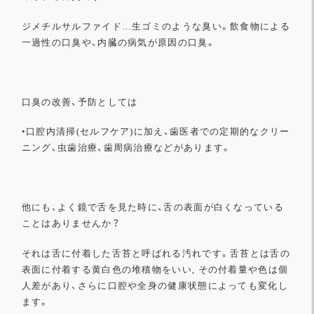
ジメチルサルファイド…生ゴミのような臭い。飲食物による
一過性の口臭や、
内臓の病気が原因の口臭。
口臭の改善、予防としては
•口腔内清掃(セルフケア)に加え、
歯医者での定期的なクリー
ニング、虫歯治療、
歯周病治療などがあります。
他にも、よく鏡で舌を見た時に、
舌の表面が白くなっている
ことはありませんか？
それは舌に付着した舌苔と呼ばれる汚れです。
舌苔とは舌の
表面に付着する黄白色の堆積物をいい, その付着量
や色は個
人差があり、
さらに口腔や全身の健康状態によっても変化し
ます。