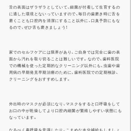
舌の表面はザラザラとしていて、
細菌が付着して生育するの
に適した環境とないっていますので、
毎日の歯磨き時に舌を
磨くことも口腔内を清潔にすること以外に、
口臭予防にもな
るので、ぜひ舌も磨きましょう！
家でのセルフケアには限界があり、
ご自身では完全に歯の表
面から汚れを取り切ることは難しいです。
なので、
歯科医院
での機械を使った定期的なクリーニング以外にも、
虫歯や歯
周病の早期発見早期治療のために、
歯科医院での定期検診、
クリーニングをおすすめします。
外出時のマスクが必須になり、
マスクをすると口呼吸をして
お口の中が乾燥してより口腔内細菌が
繁殖しやすい状態にも
なっています。
なるべく鼻呼吸を意識したり、こまめな水分補給もしましょ