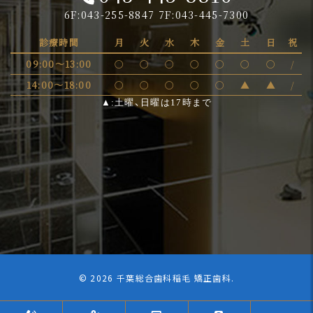
6F:043-255-8847 7F:043-445-7300
診療時間
月
火
水
木
金
土
日
祝
09:00～13:00
〇
〇
〇
〇
〇
〇
〇
/
14:00～18:00
〇
〇
〇
〇
〇
▲
▲
/
▲:土曜、日曜は17時まで
©
2026 千葉総合歯科稲毛 矯正歯科.