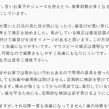
す。甘いお菓子やジュースを控えたり、食事回数が多くな
にしています。
びが悪いと口元の見た目が気になったり、歯並びが悪い所
考えて矯正を始めました。 私がしている矯正は最近話題
を付けて歯並びを治すイメージがあると思います。この方
すく虫歯になりやすいです。 マウスピース矯正は透明な
し可能なので歯磨きもしやすく虫歯にもなりにくいです。
る方は是非ご連絡下さい。
診やお家では取れない汚れもあるので専用の器具を使っ
をしても虫歯や歯周病は防げません。定期的に検診を受けて
みます。痛みが強くなってからの受診では、進行している
す。歯を守るためにも、定期的な検診は必ず受けるように
ますが、それ以降一度も虫歯になってません！ 歯の治療を