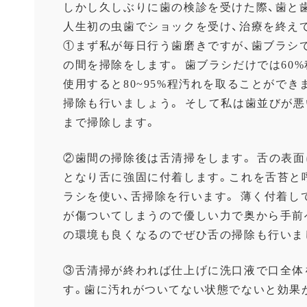
しかし久しぶりに歯の検診を受けた際、歯と
人生初の虫歯でショックを受け、治療を終え
①まず私が毎日行う歯磨きですが、歯ブラシ
の間を掃除をします。 歯ブラシだけでは60
使用すると80~95%程汚れを取ることがで
掃除も行いましょう。 そして私は歯並びが
まで掃除します。
②歯間の掃除後は舌清掃をします。 舌の表
となり舌に強固に付着します。これを舌苔と
ラシを使い、舌掃除を行います。 薄く付着し
が傷ついてしまうので優しい力で奥から手前
の環境も良くなるのでぜひ舌の掃除も行いま
③舌清掃が終われば仕上げに洗口液で口全体
す。歯に汚れがついてない状態でないと効果