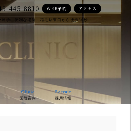
43-445-8810
WEB予約
アクセス
・通学に便利な場所 稲毛駅東口から徒歩30秒
Clinic
Recruit
介
医院案内
採用情報