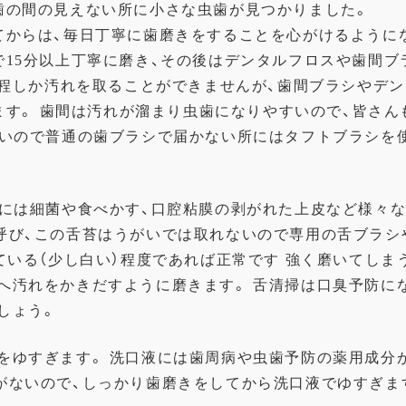
歯の間の見えない所に小さな虫歯が見つかりました。
てからは、毎日丁寧に歯磨きをすることを心がけるように
で15分以上丁寧に磨き、その後はデンタルフロスや歯間ブ
%程しか汚れを取ることができませんが、歯間ブラシやデ
きます。 歯間は汚れが溜まり虫歯になりやすいので、皆さ
悪いので普通の歯ブラシで届かない所にはタフトブラシを
面には細菌や食べかす、口腔粘膜の剥がれた上皮など様々
呼び、この舌苔はうがいでは取れないので専用の舌ブラシ
ている（少し白い）程度であれば正常です 強く磨いてしま
へ汚れをかきだすように磨きます。 舌清掃は口臭予防に
しょう。
をゆすぎます。 洗口液には歯周病や虫歯予防の薬用成分
がないので、しっかり歯磨きをしてから洗口液でゆすぎま