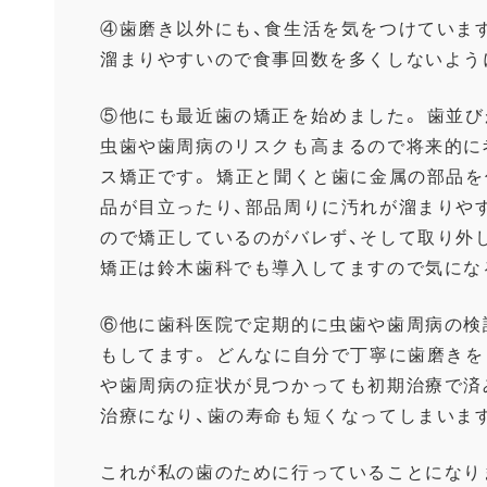
④歯磨き以外にも、食生活を気をつけていま
溜まりやすいので食事回数を多くしないよう
⑤他にも最近歯の矯正を始めました。 歯並
虫歯や歯周病のリスクも高まるので将来的に
ス矯正です。 矯正と聞くと歯に金属の部品
品が目立ったり、部品周りに汚れが溜まりや
ので矯正しているのがバレず、そして取り外
矯正は鈴木歯科でも導入してますので気にな
⑥他に歯科医院で定期的に虫歯や歯周病の検
もしてます。 どんなに自分で丁寧に歯磨き
や歯周病の症状が見つかっても初期治療で済
治療になり、歯の寿命も短くなってしまいま
これが私の歯のために行っていることになり