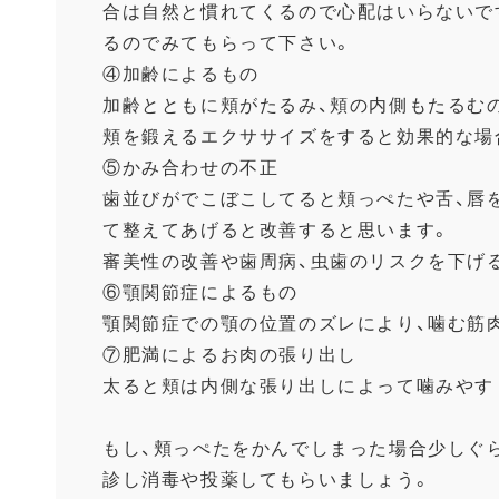
合は自然と慣れてくるので心配はいらないで
る
のでみてもらって下さい。
④加齢によるもの
加齢とともに頬がたるみ、
頬の内側もたるむ
頬を鍛えるエクササイズをすると効果的な場
⑤かみ合わせの不正
歯並びがでこぼこしてると頬っぺたや舌、
唇
て整えてあげると改善すると思いま
す。
審美性の改善や歯周病、虫歯のリスクを下げ
⑥顎関節症によるもの
顎関節症での顎の位置のズレにより、
噛む筋
⑦肥満によるお肉の張り出し
太ると頬は内側な張り出しによって噛みやす
もし、
頬っぺたをかんでしまった場合少しぐ
診し消毒や投薬してもらいましょう。