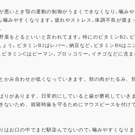
が悪いとき顎の運動の
制御がうまくできなくなり、噛み
も噛みやすくなります。
疲れやストレス、
体調不良が溜ま
。
野菜をとるといいと言
われてます。特にのビタミンB2、ビ
しょう。
ビタミンB2はレバー
、納豆など、ビタミンB6はニ
、ビタミンCはピーマン、
ブロッコリー、イチゴなどに含ま
とかみ合わせが低くなっていきます。頬の肉がたるみ、
ばりがあります。
日常的にしていると歯が磨耗していき
きないため、
就寝時歯を守るためにマウスピースを付け
りはお口の中でまだ馴
染んでないので、噛みやすくなりま