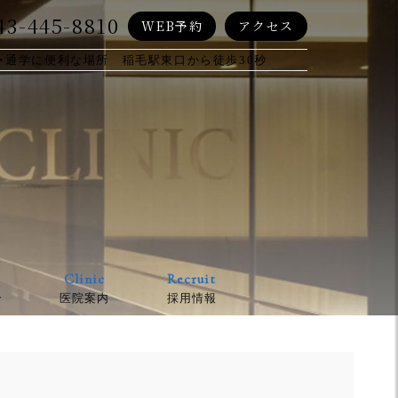
43-445-8810
WEB予約
アクセス
・通学に便利な場所 稲毛駅東口から徒歩30秒
Clinic
Recruit
介
医院案内
採用情報