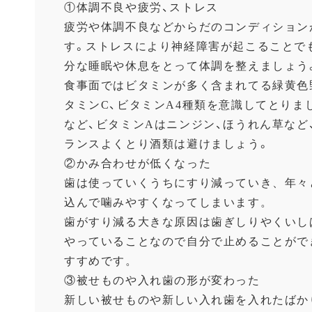
①体調不良や疲労、ストレス
疲労や体調不良などからだのコンディション
す。
ストレスにより神経障害が起こることで
分な睡眠や休息をとって体調を整えま
しょう
食事面ではビタミンが多く含まれてる緑黄色
タミンC、
ビタミンA4種類を意識してとりま
など、
ビタミンAはニンジン、ほうれん草など
ランスよくとり酒類は避けましょう。
②かみ合わせが低くなった
歯は使っていくうちにすり減っていき、
年々
込んで噛みやすくなってしまいます。
歯がすり減る大きな原因は歯ぎしりやくいし
やっていることなので自分で止めることがで
すすめで
す。
③被せものや入れ歯の形が変わった
新しい被せものや新しい入れ歯を入れたばか